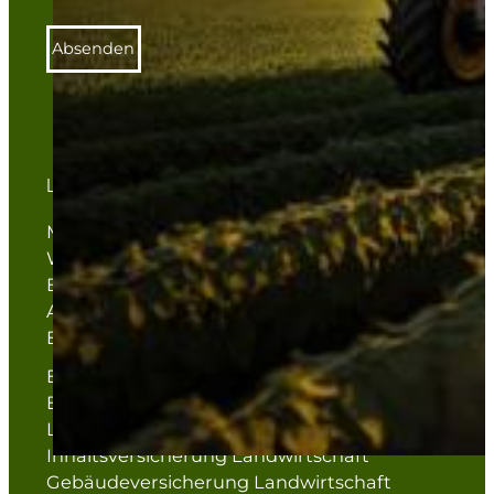
Absenden
LEISTUNGEN
Maschinenversicherung
Waldversicherung
Biogasanlagenversicherung
Altersvorsorge Landwirtschaft
Ernteausfallversicherung
Elementarversicherung
Berufsunfähigkeitsversicherung
Landwirtschaft
Inhaltsversicherung Landwirtschaft
Gebäudeversicherung Landwirtschaft